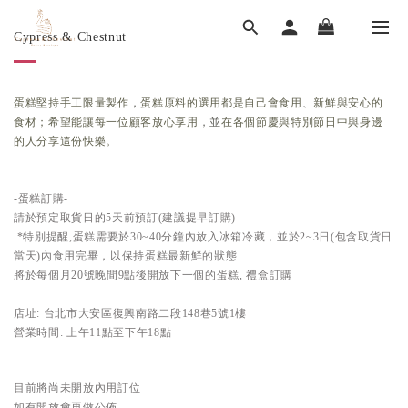
Cypress & Chestnut
蛋糕堅持手工限量製作
，
蛋糕原料的選用都是自己會食用
、
新鮮與安心的
食材；希望能讓每一位顧客放心享用
，並
在各個節慶與特別節日中與身邊
的人分享這份快樂。
-蛋糕訂購-
請於預定取貨日的5天前預訂(建議提早訂購)
*特別提醒,蛋糕需要於30~40分鐘內放入冰箱冷藏，並於2~3日(包含取貨日
當天)內食用完畢，以保持蛋糕最新鮮的狀態
將於每個月20號晚間9點後開放下一個的蛋糕, 禮盒訂購
店址: 台北市大安區復興南路二段148巷5號1樓
營業時間: 上午11點至下午18點
目前將尚未開放內用訂位
如有開放會再做公佈